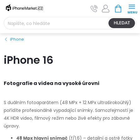
Přejít
NÁKUPNÍ
na
KOŠÍK
obsah
HLEDAT
iPhone
iPhone 16
Fotografie a videa na vysoké úrovni
S duálním fotoaparátem (48 MPx + 12 MPx ultraširokoúhlý)
pořídíte profesionálně vypadající snímky. Samozřejmostí je
4K HDR video, filmový režim nebo živé efekty pro zábavné
úpravy.
48 Mpx hlavní snímač
(ƒ/1.6) – detailní a ostré fotky