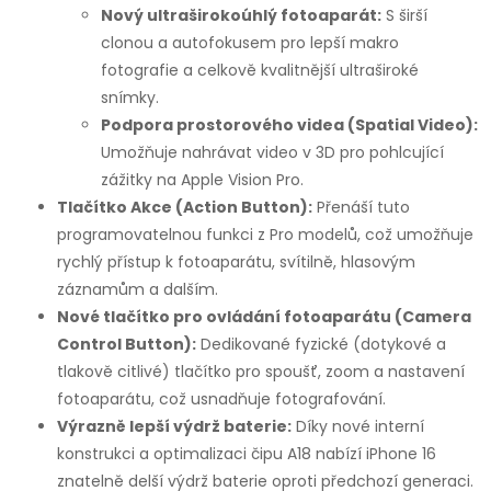
Nový ultraširokoúhlý fotoaparát:
S širší
clonou a autofokusem pro lepší makro
fotografie a celkově kvalitnější ultraširoké
snímky.
Podpora prostorového videa (Spatial Video):
Umožňuje nahrávat video v 3D pro pohlcující
zážitky na Apple Vision Pro.
Tlačítko Akce (Action Button):
Přenáší tuto
programovatelnou funkci z Pro modelů, což umožňuje
rychlý přístup k fotoaparátu, svítilně, hlasovým
záznamům a dalším.
Nové tlačítko pro ovládání fotoaparátu (Camera
Control Button):
Dedikované fyzické (dotykové a
tlakově citlivé) tlačítko pro spoušť, zoom a nastavení
fotoaparátu, což usnadňuje fotografování.
Výrazně lepší výdrž baterie:
Díky nové interní
konstrukci a optimalizaci čipu A18 nabízí iPhone 16
znatelně delší výdrž baterie oproti předchozí generaci.