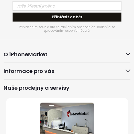
Přihlásit odběr
Přihlášením souhlasíte se zasíláním obchodních sdělení a se
zpracováním osobních údajů.
Z
O iPhoneMarket
á
Informace pro vás
p
a
Naše prodejny a servisy
t
í