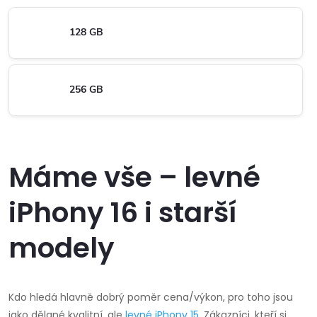
128 GB
256 GB
Máme vše – levné
iPhony 16 i starší
modely
Kdo hledá hlavně dobrý poměr cena/výkon, pro toho jsou
jako dělané kvalitní, ale
levné iPhony 15
. Zákazníci, kteří si