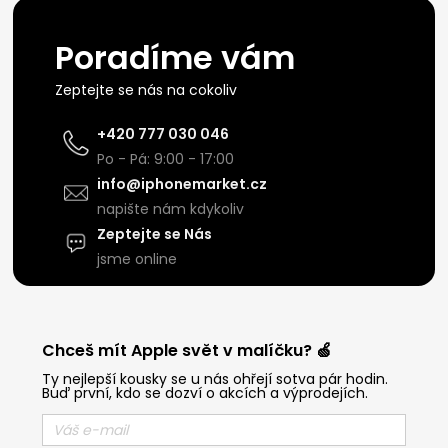
Poradíme vám
Zeptejte se nás na cokoliv
+420 777 030 046
Po - Pá: 9:00 - 17:00
info@iphonemarket.cz
napište nám kdykoliv
Zeptejte se Nás
jsme online
Chceš mít Apple svět v malíčku? 🍏
Ty nejlepší kousky se u nás ohřejí sotva pár hodin.
Buď první, kdo se dozví o akcích a výprodejích.